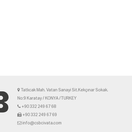
Tatlıcak Mah. Vatan Sanayi Sit.Kekçınar Sokak.
No:9 Karatay / KONYA /TURKEY
+90 332 249 67 68
+90 332 249 67 69
info@csbcivata.com